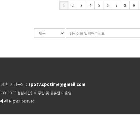
1
2
3
4
5
6
7
8
9
검
검
색
색
조
어
건
입
력
 제휴 기타문의 :
spotv.spotime@gmail.com
11:30~13:30 점심시간) ※ 주말 및 공휴일 미운영
이어
All Rights Reseved.