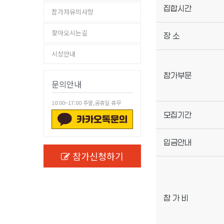
집합시간
참가자유의사항
찾아오시는길
장 소
시상안내
참가부문
문의안내
10:00~17:00 주말,공휴일 휴무
모집기간
입금안내
참가신청하기
참 가 비